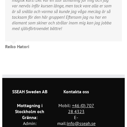
var nervös inför kursen länge, men tack vare alla er som
är så snälla och varma så kunde jag våga mer.Jag är så
tacksam för den här gruppen! Eftersom jag nu har en
diamant som skiner och strålar inom mig kan jag jobba
med självförtroendet bättre!
Reiko Hatori
SSEAH Sweden AB
Kontakta oss
Mottagning i
Mobil:
+46 (0) 707
Stockholm och
28 4323
Gränna:
E-
Admin:
mail:
info@sseah.se