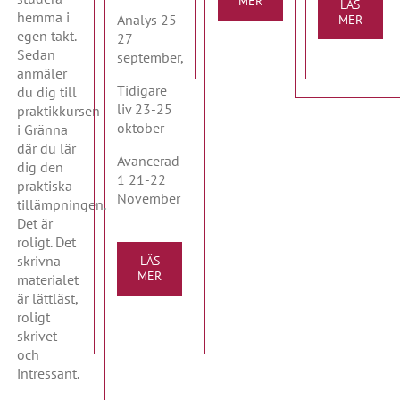
MER
LÄS
hemma i
Analys 25-
MER
egen takt.
27
Sedan
september,
anmäler
Tidigare
du dig till
liv 23-25
praktikkursen
oktober
i Gränna
där du lär
Avancerad
dig den
1 21-22
praktiska
November
tillämpningen.
Det är
roligt. Det
skrivna
LÄS
MER
materialet
är lättläst,
roligt
skrivet
och
intressant.