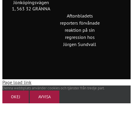
Jönköpingsvägen
1, 563 32 GRÄNNA
Aftonbladets
reporters förvånade
reaktion på sin
regression hos
Jörgen Sundvall
Page load link
Denna webbplats använder cookies och tjänster från tredje part.
OKEJ
AVVISA