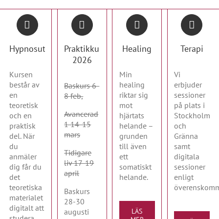
Hypnosutbildning
Praktikkurser
Healing
Terapi
2026
Kursen
Min
Vi
består av
healing
erbjuder
Baskurs 6-
en
riktar sig
sessioner
8 feb,
teoretisk
mot
på plats i
Avancerad
och en
hjärtats
Stockholm
1 14-15
praktisk
helande –
och
mars
del. När
grunden
Gränna
du
till även
samt
Tidigare
anmäler
ett
digitala
liv 17-19
dig får du
somatiskt
sessioner
april
det
helande.
enligt
teoretiska
överenskomm
Baskurs
materialet
28-30
digitalt att
augusti
LÄS
studera